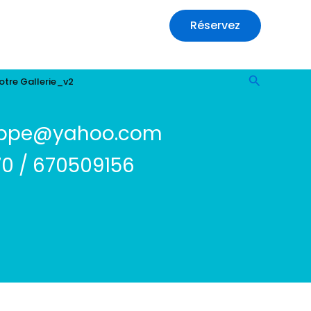
Réservez
Recherch
otre Gallerie_v2
lippe@yahoo.com
0 / 670509156