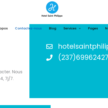
ropos
Contactez-nous
Blog
Services
Pages
N
hotelsaintphi
(237)69962427
acter. Nous
, 7j/7.