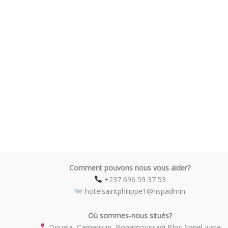
Comment pouvons nous vous aider?
​ +237 696 59 37 53
​ hotelsaintphilippe1@hspadmin
Où sommes-nous situés?
​ Douala, Cameroun, Bonamoussadi Bloc Sonel juste