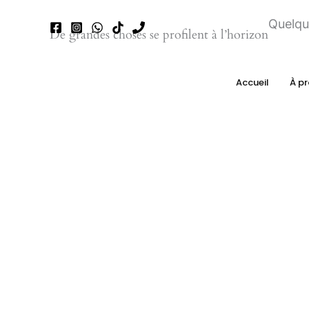
Aller
Quelqu
au
De grandes choses se profilent à l’horizon
contenu
Accueil
À p